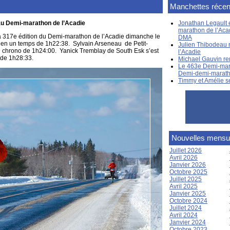
Manchettes récen
 au Demi-marathon de l’Acadie
Jonathan Legault e
marathon de l’Aca
a 317e édition du Demi-marathon de l’Acadie dimanche le
DMA
ée en un temps de 1h22:38. Sylvain Arseneau de Petit-
Julien Thibodeau 
 un chrono de 1h24:00. Yanick Tremblay de South Esk s’est
l’Acadie
 de 1h28:33.
Michael Gauvin re
Le 463e Demi-mara
Demi-demi-marat
Timmy et Amélie s
Nouvelles mensu
Juillet 2026
Avril 2026
Janvier 2026
Octobre 2025
Juillet 2025
Avril 2025
Janvier 2025
Octobre 2024
Juillet 2024
Avril 2024
Janvier 2024
Octobre 2023