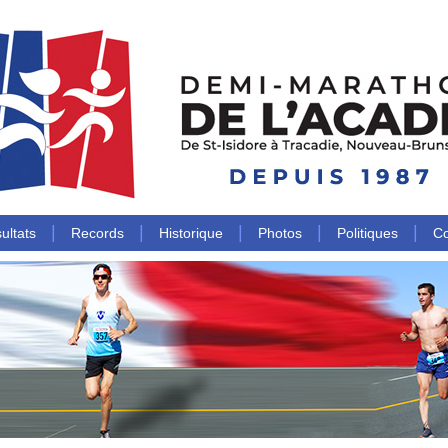
|
|
|
|
|
ultats
Records
Historique
Photos
Politiques
Co