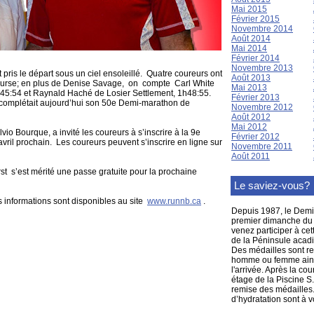
Mai 2015
Février 2015
Novembre 2014
Août 2014
Mai 2014
Février 2014
Novembre 2013
 pris le départ sous un ciel ensoleillé. Quatre coureurs ont
Août 2013
 course; en plus de Denise Savage, on compte Carl White
Mai 2013
45:54 et Raynald Haché de Losier Settlement, 1h48:55.
Février 2013
l complétait aujourd’hui son 50e Demi-marathon de
Novembre 2012
Août 2012
Mai 2012
io Bourque, a invité les coureurs à s’inscrire à la 9e
Février 2012
 avril prochain. Les coureurs peuvent s’inscrire en ligne sur
Novembre 2011
Août 2011
st s’est mérité une passe gratuite pour la prochaine
Le saviez-vous?
es informations sont disponibles au site
www.runnb.ca
.
Depuis 1987, le Demi
premier dimanche du m
venez participer à ce
de la Péninsule acadi
Des médailles sont re
homme ou femme ainsi
l'arrivée. Après la co
étage de la Piscine S
remise des médailles. 
d’hydratation sont à v