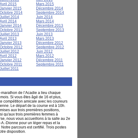
Avril 2015
Mars 2015
Janvier 2015
Décembre 2014
Octobre 2014
Septembre 2014
Juillet 2014
Juin 2014
Avril 2014
Mars 2014
Janvier 2014
Décembre 2013
Octobre 2013
Septembre 2013
Juillet 2013
Juin 2013
Avril 2013
Mars 2013
Janvier 2013
Décembre 2012
Octobre 2012
Septembre 2012
Juillet 2012
Juin 2012
Avril 2012
Mars 2012
Janvier 2012
Décembre 2011
Octobre 2011
Septembre 2011
Juillet 2011
-marathon de l’Acadie a lieu chaque
ois. Si vous êtes âgé de 16 et plus,
tte compétition amicale avec les coureurs
enne. Le départ de la course est à 10h.
mises aux trois premières positions,
 qu'aux trois premières femmes à
urse, nous vous accueillons à la salle au 2e
.-A.-Dionne pour un léger repas et la
Notre parcours est certifié. Trois postes
otre disposition.