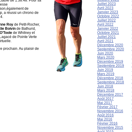
ctable de 1:38:48. Pour sa
Juillet 2023
Jesse
Avril 2023
son,également de
Janvier 2023
p, a réussi un chrono de
Octobre 2022
4.
Juillet 2022
nne Roy
de Petit-Rocher,
Avril 2022
lie Boivin
de Bathurst,
Janvier 2022
 O’Toole
de Whitney et
Octobre 2021
 Lagacé de Pointe Verte
Juillet 2021
rtuelle.
Avril 2021
Décembre 2020
e prochain. Au plaisir de
Septembre 2020
Juin 2020
Mars 2020
Décembre 2019
Septembre 2019
Juin 2019
Mars 2019
Décembre 2018
Septembre 2018
Juin 2018
Mars 2018
Décembre 2017
Août 2017
Mai 2017
Février 2017
Novembre 2016
Août 2016
Mai 2016
Février 2016
Novembre 2015
Août 2015