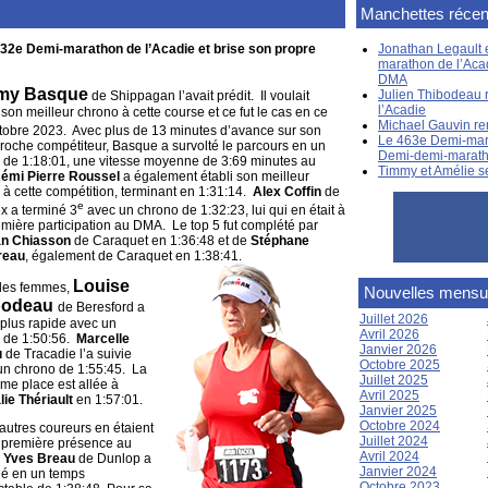
Manchettes récen
32e Demi-marathon de l’Acadie et brise son propre
Jonathan Legault e
marathon de l’Aca
DMA
my Basque
Julien Thibodeau 
de Shippagan l’avait prédit. Il voulait
l’Acadie
 son meilleur chrono à cette course et ce fut le cas en ce
Michael Gauvin re
tobre 2023. Avec plus de 13 minutes d’avance sur son
Le 463e Demi-mara
proche compétiteur, Basque a survolté le parcours en un
Demi-demi-marat
 de 1:18:01, une vitesse moyenne de 3:69 minutes au
Timmy et Amélie s
émi Pierre Roussel
a également établi son meilleur
 à cette compétition, terminant en 1:31:14.
Alex Coffin
de
e
x a terminé 3
avec un chrono de 1:32:23, lui qui en était à
emière participation au DMA. Le top 5 fut complété par
n Chiasson
de Caraquet en 1:36:48 et de
Stéphane
reau
, également de Caraquet en 1:38:41.
Louise
les femmes,
Nouvelles mensu
bodeau
de Beresford a
Juillet 2026
 plus rapide avec un
Avril 2026
 de 1:50:56.
Marcelle
Janvier 2026
u
de Tracadie l’a suivie
Octobre 2025
un chrono de 1:55:45. La
Juillet 2025
ème place est allée à
Avril 2025
lie Thériault
en 1:57:01.
Janvier 2025
Octobre 2024
autres coureurs en étaient
Juillet 2024
r première présence au
Avril 2024
.
Yves Breau
de Dunlop a
Janvier 2024
né en un temps
Octobre 2023