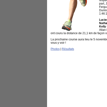
respe
part, 
Fergu
Dunlo
1:46:1
Lucie
Natha
Kelly
Allan
ont couru la distance de 21,1 km de façon vi
La prochaine course aura lieu le 5 novembr
vous y voir !
Photos
|
Résultats