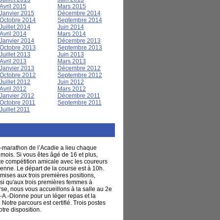
Avril 2015
Mars 2015
Janvier 2015
Décembre 2014
Octobre 2014
Septembre 2014
Juillet 2014
Juin 2014
Avril 2014
Mars 2014
Janvier 2014
Décembre 2013
Octobre 2013
Septembre 2013
Juillet 2013
Juin 2013
Avril 2013
Mars 2013
Janvier 2013
Décembre 2012
Octobre 2012
Septembre 2012
Juillet 2012
Juin 2012
Avril 2012
Mars 2012
Janvier 2012
Décembre 2011
Octobre 2011
Septembre 2011
Juillet 2011
-marathon de l’Acadie a lieu chaque
ois. Si vous êtes âgé de 16 et plus,
tte compétition amicale avec les coureurs
enne. Le départ de la course est à 10h.
mises aux trois premières positions,
 qu'aux trois premières femmes à
urse, nous vous accueillons à la salle au 2e
.-A.-Dionne pour un léger repas et la
Notre parcours est certifié. Trois postes
otre disposition.