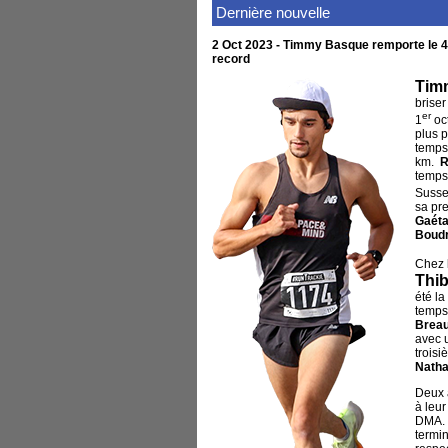
Dernière nouvelle
2 Oct 2023 - Timmy Basque remporte le 4
record
Tim
briser
er
1
oc
plus 
temps
km.
R
temps
Susse
sa pr
Gaéta
Boud
Chez 
Thi
été la
temps
Brea
avec 
troisi
Natha
Deux 
à leu
DMA
termi