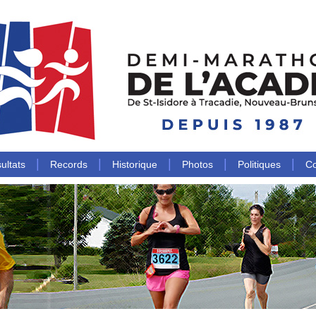
|
|
|
|
|
ultats
Records
Historique
Photos
Politiques
Co