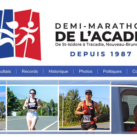
|
|
|
|
|
ultats
Records
Historique
Photos
Politiques
Co