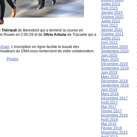
Juillet 2023
Avril 2023
Janvier 2023
Octobre 2022
Juillet 2022
Avril 2022
Janvier 2022
 Thériault
de Beresford qui a terminé la course en
Octobre 2021
ix Roads en 2:00:29 et de
Silvia Antuna
de Tracadie qui a
Juillet 2021
Avril 2021
ochain
. L’inscription en ligne facilite le travail des
Décembre 2020
anisateurs du DMA vous remercient de votre collaboration.
Septembre 2020
Juin 2020
Photos
Mars 2020
Décembre 2019
Septembre 2019
Juin 2019
Mars 2019
Décembre 2018
Septembre 2018
Juin 2018
Mars 2018
Décembre 2017
Août 2017
Mai 2017
Février 2017
Novembre 2016
Août 2016
Mai 2016
Février 2016
Novembre 2015
Août 2015