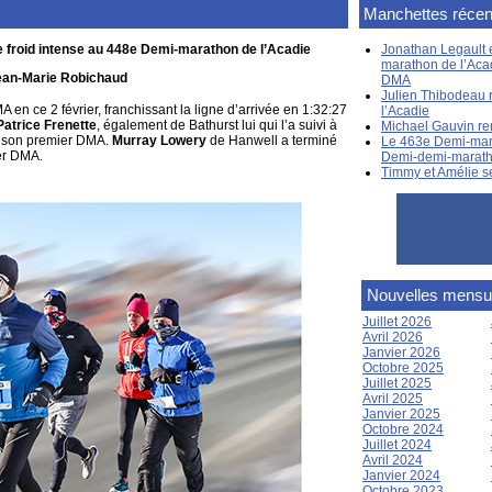
Manchettes récen
e froid intense au 448e Demi-marathon de l’Acadie
Jonathan Legault e
marathon de l’Aca
ean-Marie Robichaud
DMA
Julien Thibodeau 
 en ce 2 février, franchissant la ligne d’arrivée en 1:32:27
l’Acadie
Patrice Frenette
, également de Bathurst lui qui l’a suivi à
Michael Gauvin re
nsi son premier DMA.
Murray Lowery
de Hanwell a terminé
Le 463e Demi-mara
ier DMA.
Demi-demi-marat
Timmy et Amélie s
Nouvelles mensu
Juillet 2026
Avril 2026
Janvier 2026
Octobre 2025
Juillet 2025
Avril 2025
Janvier 2025
Octobre 2024
Juillet 2024
Avril 2024
Janvier 2024
Octobre 2023