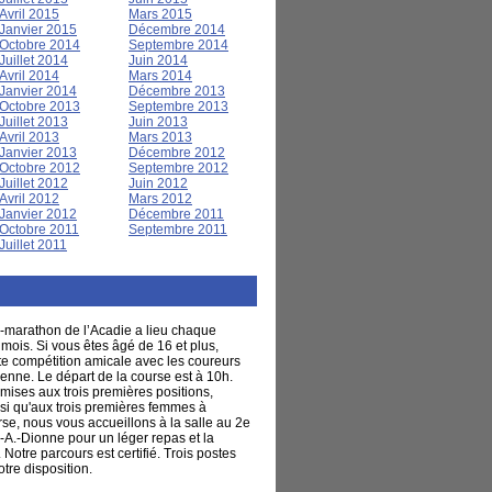
Avril 2015
Mars 2015
Janvier 2015
Décembre 2014
Octobre 2014
Septembre 2014
Juillet 2014
Juin 2014
Avril 2014
Mars 2014
Janvier 2014
Décembre 2013
Octobre 2013
Septembre 2013
Juillet 2013
Juin 2013
Avril 2013
Mars 2013
Janvier 2013
Décembre 2012
Octobre 2012
Septembre 2012
Juillet 2012
Juin 2012
Avril 2012
Mars 2012
Janvier 2012
Décembre 2011
Octobre 2011
Septembre 2011
Juillet 2011
-marathon de l’Acadie a lieu chaque
ois. Si vous êtes âgé de 16 et plus,
tte compétition amicale avec les coureurs
enne. Le départ de la course est à 10h.
mises aux trois premières positions,
 qu'aux trois premières femmes à
urse, nous vous accueillons à la salle au 2e
.-A.-Dionne pour un léger repas et la
Notre parcours est certifié. Trois postes
otre disposition.