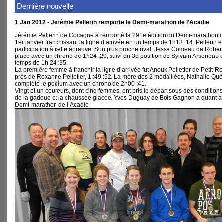
Dernière nouvelle
1 Jan 2012 - Jérémie Pellerin remporte le Demi-marathon de l’Acadie
Jérémie Pellerin de Cocagne a remporté la 291e édition du Demi-marathon 
1er janvier franchissant la ligne d’arrivée en un temps de 1h13 :14. Pellerin e
participation à cette épreuve. Son plus proche rival, Jesse Comeau de Robertv
place avec un chrono de 1h24 :29, suivi en 3e position de Sylvain Arseneau 
temps de 1h 24 :35.
La première femme à franchir la ligne d’arrivée fut Anouk Pelletier de Petit-R
près de Roxanne Pelletier, 1 :49 :52. La mère des 2 médaillées, Nathalie Quér
complété le podium avec un chrono de 2h00 :41.
Vingt et un coureurs, dont cinq femmes, ont pris le départ sous des conditions 
de la gadoue et la chaussée glacée. Yves Duguay de Bois Gagnon a quant à
Demi-marathon de l’Acadie