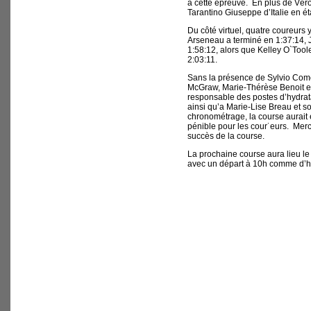
à cette épreuve. En plus de Vér
Tarantino Giuseppe d’Italie en é
Du côté virtuel, quatre coureurs y
Arseneau a terminé en 1:37:14, J
1:58:12, alors que Kelley O`Tool
2:03:11.
Sans la présence de Sylvio Com
McGraw, Marie-Thérèse Benoit e
responsable des postes d’hydrata
ainsi qu’a Marie-Lise Breau et so
chronométrage, la course aurait
pénible pour les cour˙eurs. Merc
succès de la course.
La prochaine course aura lieu l
avec un départ à 10h comme d’h