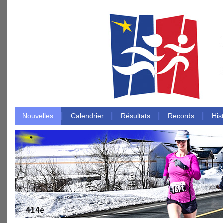
|
|
|
|
Nouvelles
Calendrier
Résultats
Records
His