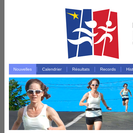
|
|
|
|
Nouvelles
Calendrier
Résultats
Records
His