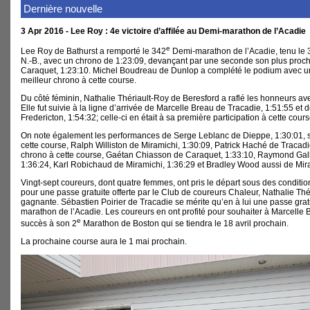
Dernière nouvelle
3 Apr 2016 - Lee Roy : 4e victoire d’affilée au Demi-marathon de l’Acadie
e
Lee Roy de Bathurst a remporté le 342
Demi-marathon de l’Acadie, tenu le 3
N.-B., avec un chrono de 1:23:09, devançant par une seconde son plus proche
Caraquet, 1:23:10. Michel Boudreau de Dunlop a complété le podium avec u
meilleur chrono à cette course.
Du côté féminin, Nathalie Thériault-Roy de Beresford a raflé les honneurs av
Elle fut suivie à la ligne d’arrivée de Marcelle Breau de Tracadie, 1:51:55 e
Fredericton, 1:54:32; celle-ci en était à sa première participation à cette cours
On note également les performances de Serge Leblanc de Dieppe, 1:30:01, 
cette course, Ralph Williston de Miramichi, 1:30:09, Patrick Haché de Tracadi
chrono à cette course, Gaétan Chiasson de Caraquet, 1:33:10, Raymond Gall
1:36:24, Karl Robichaud de Miramichi, 1:36:29 et Bradley Wood aussi de Mira
Vingt-sept coureurs, dont quatre femmes, ont pris le départ sous des conditio
pour une passe gratuite offerte par le Club de coureurs Chaleur, Nathalie Thér
gagnante. Sébastien Poirier de Tracadie se mérite qu’en à lui une passe gratu
marathon de l’Acadie. Les coureurs en ont profité pour souhaiter à Marcelle
e
succès à son 2
Marathon de Boston qui se tiendra le 18 avril prochain.
La prochaine course aura le 1 mai prochain.