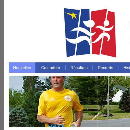
|
|
|
|
Nouvelles
Calendrier
Résultats
Records
His