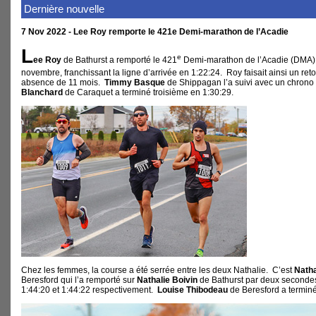
Dernière nouvelle
7 Nov 2022 - Lee Roy remporte le 421e Demi-marathon de l’Acadie
L
e
ee Roy
de Bathurst a remporté le 421
Demi-marathon de l’Acadie (DMA)
novembre, franchissant la ligne d’arrivée en 1:22:24. Roy faisait ainsi un r
absence de 11 mois.
Timmy Basque
de Shippagan l’a suivi avec un chrono
Blanchard
de Caraquet a terminé troisième en 1:30:29.
Chez les femmes, la course a été serrée entre les deux Nathalie. C’est
Natha
Beresford qui l’a remporté sur
Nathalie Boivin
de Bathurst par deux seconde
1:44:20 et 1:44:22 respectivement.
Louise Thibodeau
de Beresford a terminé