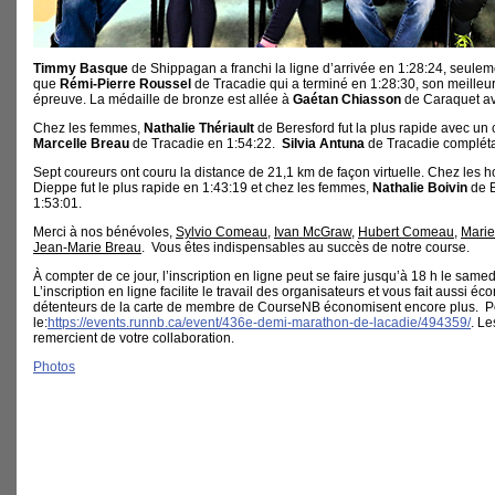
Timmy Basque
de Shippagan a franchi la ligne d’arrivée en 1:28:24, seule
que
Rémi-Pierre Roussel
de Tracadie qui a terminé en 1:28:30, son meilleur
épreuve. La médaille de bronze est allée à
Gaétan Chiasson
de Caraquet a
Chez les femmes,
Nathalie Thériault
de Beresford fut la plus rapide avec un 
Marcelle Breau
de Tracadie en 1:54:22.
Silvia Antuna
de Tracadie complét
Sept coureurs ont couru la distance de 21,1 km de façon virtuelle. Chez les
Dieppe fut le plus rapide en 1:43:19 et chez les femmes,
Nathalie Boivin
de B
1:53:01.
Merci à nos bénévoles,
Sylvio Comeau
,
Ivan McGraw
,
Hubert Comeau
,
Marie
Jean-Marie Breau
. Vous êtes indispensables au succès de notre course.
À compter de ce jour, l’inscription en ligne peut se faire jusqu’à 18 h le same
L’inscription en ligne facilite le travail des organisateurs et vous fait aussi é
détenteurs de la carte de membre de CourseNB économisent encore plus. Pour
le:
https://events.runnb.ca/event/436e-demi-marathon-de-lacadie/494359/
. L
remercient de votre collaboration.
Photos