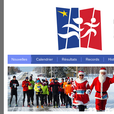
|
|
|
|
Nouvelles
Calendrier
Résultats
Records
His