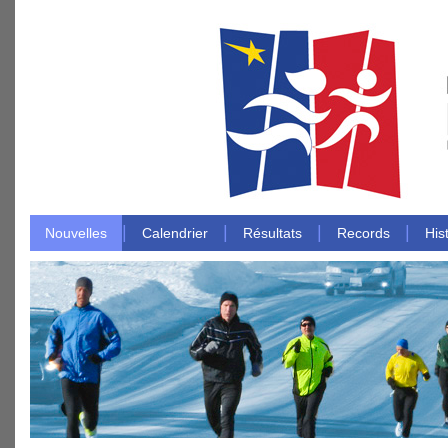
|
|
|
|
Nouvelles
Calendrier
Résultats
Records
His