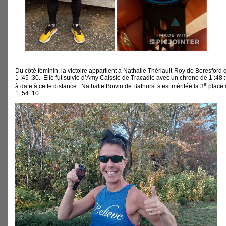
Du côté féminin, la victoire appartient à Nathalie Thériault-Roy de Beresford 
1 :45 :30. Elle fut suivie d’Amy Caissie de Tracadie avec un chrono de 1 :48 
e
à date à cette distance. Nathalie Boivin de Bathurst s’est méritée la 3
place 
1 :54 :10.